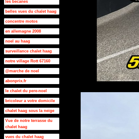
les becanes
belles vues du chalet haag
concentre motos
en allemagne 2008
noel au haag
surveillance chalet haag
notre village Rott 67160
@marche de noel
abonprix.fr
le chalet du pere-noel
bricoleur a votre domicile
chalet haag sous la neige
Vue de notre terrasse du
chalet haag
vues du chalet haag