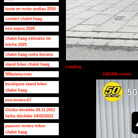
toute en moto andlau 2026
contact chalet haag
nos expos 2026
chalet haag estivales de
bitche 2025
chalet haag notre becane
stand biker chalet haag
Loading
50factory.com
1583422 visites
boutiques stand biker
chalet haag
jms-motos-67
Glinka décédée 08.11.2021
heika décédée 24/02/2022
passion motos trikes
chalet haag