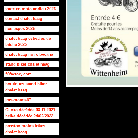
toute en moto andlau 2026
contact chalet haag
nos expos 2026
chalet haag estivales de
bitche 2025
chalet haag notre becane
stand biker chalet haag
50factory.com
boutiques stand biker
chalet haag
jms-motos-67
Glinka décédée 08.11.2021
heika décédée 24/02/2022
passion motos trikes
chalet haag