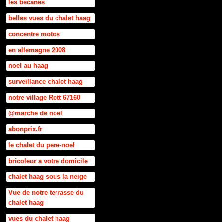
les becanes
belles vues du chalet haag
concentre motos
en allemagne 2008
noel au haag
surveillance chalet haag
notre village Rott 67160
@marche de noel
abonprix.fr
le chalet du pere-noel
bricoleur a votre domicile
chalet haag sous la neige
Vue de notre terrasse du
chalet haag
vues du chalet haag