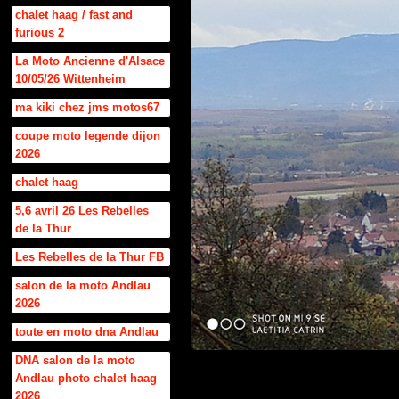
chalet haag / fast and
furious 2
La Moto Ancienne d'Alsace
10/05/26 Wittenheim
ma kiki chez jms motos67
coupe moto legende dijon
2026
chalet haag
5,6 avril 26 Les Rebelles
de la Thur
Les Rebelles de la Thur FB
salon de la moto Andlau
2026
toute en moto dna Andlau
DNA salon de la moto
Andlau photo chalet haag
2026