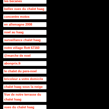
les becanes
belles vues du chalet haag
concentre motos
en allemagne 2008
noel au haag
surveillance chalet haag
notre village Rott 67160
@marche de noel
abonprix.fr
le chalet du pere-noel
bricoleur a votre domicile
chalet haag sous la neige
Vue de notre terrasse du
chalet haag
vues du chalet haag