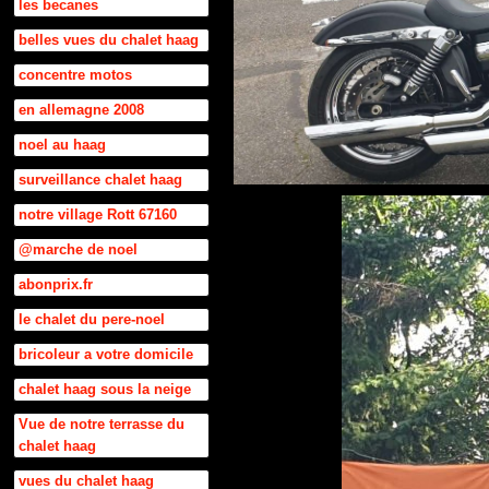
les becanes
belles vues du chalet haag
concentre motos
en allemagne 2008
noel au haag
surveillance chalet haag
notre village Rott 67160
@marche de noel
abonprix.fr
le chalet du pere-noel
bricoleur a votre domicile
chalet haag sous la neige
Vue de notre terrasse du
chalet haag
vues du chalet haag