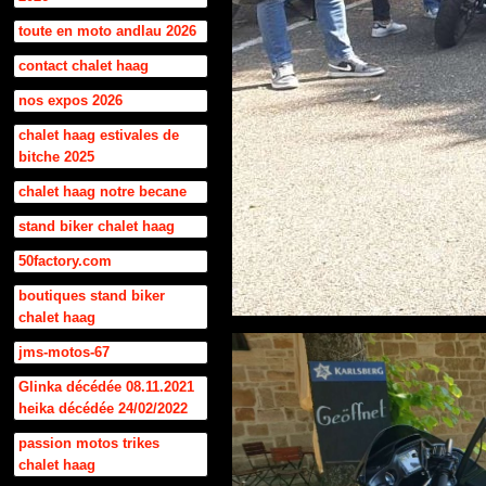
toute en moto andlau 2026
contact chalet haag
nos expos 2026
chalet haag estivales de
bitche 2025
chalet haag notre becane
stand biker chalet haag
50factory.com
boutiques stand biker
chalet haag
jms-motos-67
Glinka décédée 08.11.2021
heika décédée 24/02/2022
passion motos trikes
chalet haag