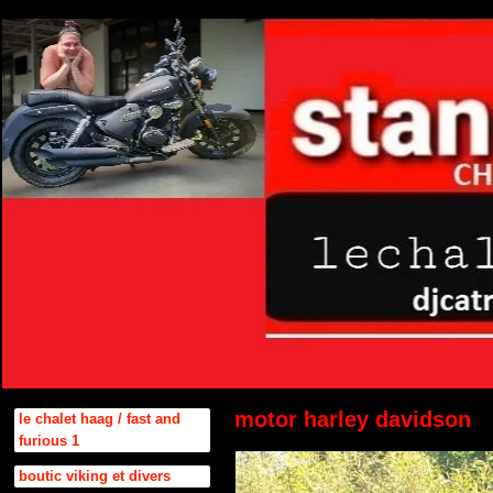
motor harley davidson
le chalet haag / fast and
furious 1
boutic viking et divers