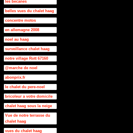
les becanes
belles vues du chalet haag
concentre motos
en allemagne 2008
noel au haag
surveillance chalet haag
notre village Rott 67160
@marche de noel
abonprix.fr
le chalet du pere-noel
bricoleur a votre domicile
chalet haag sous la neige
Vue de notre terrasse du
chalet haag
vues du chalet haag