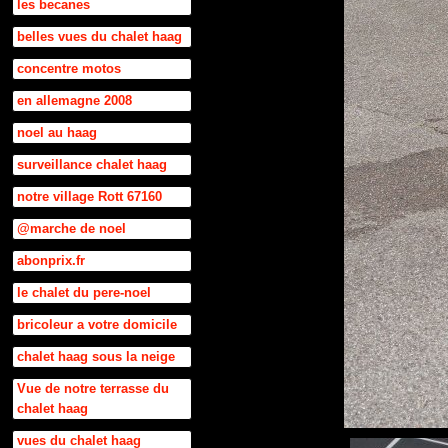
les becanes
belles vues du chalet haag
concentre motos
en allemagne 2008
noel au haag
surveillance chalet haag
notre village Rott 67160
@marche de noel
abonprix.fr
le chalet du pere-noel
bricoleur a votre domicile
chalet haag sous la neige
Vue de notre terrasse du
chalet haag
vues du chalet haag