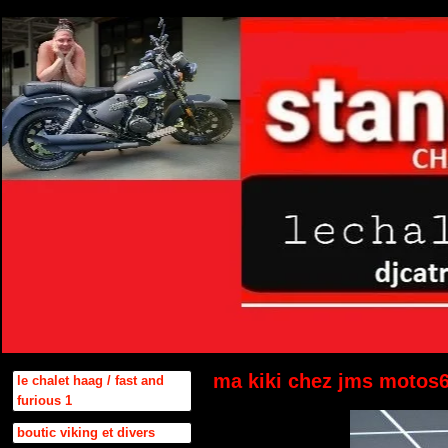
ma kiki chez jms motos
le chalet haag / fast and
furious 1
boutic viking et divers